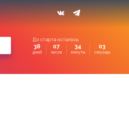
До старта осталось:
38
07
34
02
дней
часов
минуты
секунды