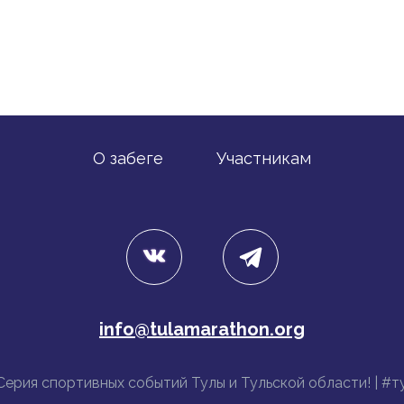
О забеге
Участникам
info@tulamarathon.org
| Серия спортивных событий Тулы и Тульской области! | #